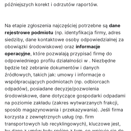
późniejszych korekt i odrzutów raportów.
Na etapie zgłoszenia najczęściej potrzebne są
dane
rejestrowe podmiotu
(np. identyfikacja firmy, adres
siedziby, dane kontaktowe osoby odpowiedzialnej za
obowiązki środowiskowe) oraz
informacje
operacyjne
, które pozwalają przypisać firmę do
odpowiedniego profilu działalności w . Niezbędne
będzie też zebranie dokumentów i danych
źródłowych, takich jak: umowy i informacje o
współpracujących podmiotach (np. odbiorcach
odpadów), posiadane decyzje/pozwolenia
środowiskowe, dane dotyczące gospodarki odpadami
na poziomie zakładu (zakres wytwarzanych frakcji,
sposób magazynowania i przekazywania). Jeśli firma
korzysta z zewnętrznych usług (np. firm
transportowych lub recyklingowych), kluczowe jest,
by dane z umów były spójne z tym, co wpisuje się do