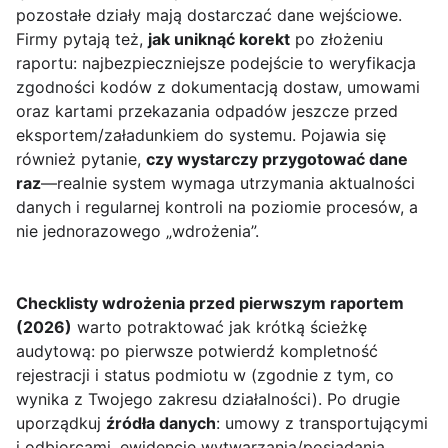
pozostałe działy mają dostarczać dane wejściowe.
Firmy pytają też,
jak uniknąć korekt
po złożeniu
raportu: najbezpieczniejsze podejście to weryfikacja
zgodności kodów z dokumentacją dostaw, umowami
oraz kartami przekazania odpadów jeszcze przed
eksportem/załadunkiem do systemu. Pojawia się
również pytanie,
czy wystarczy przygotować dane
raz
—realnie system wymaga utrzymania aktualności
danych i regularnej kontroli na poziomie procesów, a
nie jednorazowego „wdrożenia”.
Checklisty wdrożenia przed pierwszym raportem
(2026)
warto potraktować jak krótką ścieżkę
audytową: po pierwsze potwierdź kompletność
rejestracji i status podmiotu w (zgodnie z tym, co
wynika z Twojego zakresu działalności). Po drugie
uporządkuj
źródła danych
: umowy z transportującymi
i odbiorcami, ewidencję wytwarzania/posiadania