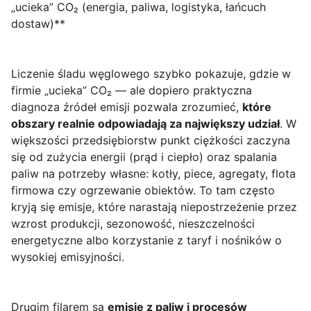
„ucieka” CO₂ (energia, paliwa, logistyka, łańcuch
dostaw)**
Liczenie śladu węglowego szybko pokazuje, gdzie w
firmie „ucieka” CO₂ — ale dopiero praktyczna
diagnoza źródeł emisji pozwala zrozumieć,
które
obszary realnie odpowiadają za największy udział
. W
większości przedsiębiorstw punkt ciężkości zaczyna
się od zużycia energii (prąd i ciepło) oraz spalania
paliw na potrzeby własne: kotły, piece, agregaty, flota
firmowa czy ogrzewanie obiektów. To tam często
kryją się emisje, które narastają niepostrzeżenie przez
wzrost produkcji, sezonowość, nieszczelności
energetyczne albo korzystanie z taryf i nośników o
wysokiej emisyjności.
Drugim filarem są
emisje z paliw i procesów