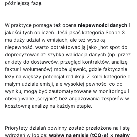
późniejszą fazę.
W praktyce pomaga też ocena
niepewności danych
i
jakości tych obliczeń. Jeśli jakaś kategoria Scope 3
ma duży udział w emisjach, ale też wysoką
niepewność, warto potraktować ją jako „hot spot do
doprecyzowania”: szybka walidacja danych (np. przez
ankiety do dostawców, przegląd kontraktów, analizę
faktur i wolumenów) może ujawnić, gdzie faktycznie
leży największy potencjał redukcji. Z kolei kategorie o
małym udziale emisji, ale wysokiej pewności co do
wyniku, mogą być zautomatyzowane w monitoringu i
obsługiwane „seryjnie”, bez angażowania zespołów w
kosztowną analizę na każdym etapie.
Priorytety działań powinny zostać przełożone na listę
wdrożeń w logice:
wpływ na emisje (tCO₂e) × realny