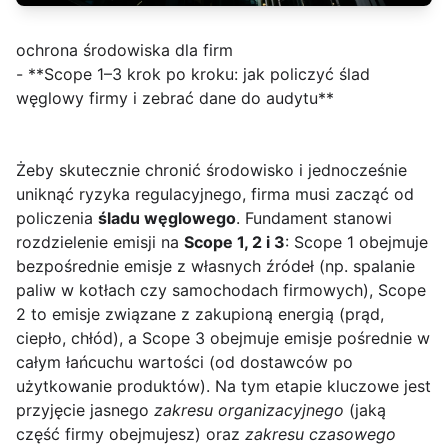
ochrona środowiska dla firm
- **Scope 1–3 krok po kroku: jak policzyć ślad
węglowy firmy i zebrać dane do audytu**
Żeby skutecznie chronić środowisko i jednocześnie
uniknąć ryzyka regulacyjnego, firma musi zacząć od
policzenia
śladu węglowego
. Fundament stanowi
rozdzielenie emisji na
Scope 1, 2 i 3
: Scope 1 obejmuje
bezpośrednie emisje z własnych źródeł (np. spalanie
paliw w kotłach czy samochodach firmowych), Scope
2 to emisje związane z zakupioną energią (prąd,
ciepło, chłód), a Scope 3 obejmuje emisje pośrednie w
całym łańcuchu wartości (od dostawców po
użytkowanie produktów). Na tym etapie kluczowe jest
przyjęcie jasnego
zakresu organizacyjnego
(jaką
część firmy obejmujesz) oraz
zakresu czasowego