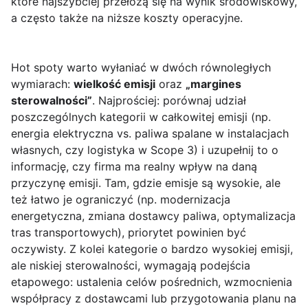
które najszybciej przełożą się na wynik środowiskowy,
a często także na niższe koszty operacyjne.
Hot spoty warto wyłaniać w dwóch równoległych
wymiarach:
wielkość emisji
oraz
„margines
sterowalności”
. Najprościej: porównaj udział
poszczególnych kategorii w całkowitej emisji (np.
energia elektryczna vs. paliwa spalane w instalacjach
własnych, czy logistyka w Scope 3) i uzupełnij to o
informację, czy firma ma realny wpływ na daną
przyczynę emisji. Tam, gdzie emisje są wysokie, ale
też łatwo je ograniczyć (np. modernizacja
energetyczna, zmiana dostawcy paliwa, optymalizacja
tras transportowych), priorytet powinien być
oczywisty. Z kolei kategorie o bardzo wysokiej emisji,
ale niskiej sterowalności, wymagają podejścia
etapowego: ustalenia celów pośrednich, wzmocnienia
współpracy z dostawcami lub przygotowania planu na