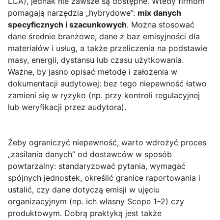
LCA), jednak nie zawsze są dostępne. Wtedy firmom
pomagają narzędzia „hybrydowe”:
mix danych
specyficznych i szacunkowych
. Można stosować
dane średnie branżowe, dane z baz emisyjności dla
materiałów i usług, a także przeliczenia na podstawie
masy, energii, dystansu lub czasu użytkowania.
Ważne, by jasno opisać metodę i założenia w
dokumentacji audytowej: bez tego niepewność łatwo
zamieni się w ryzyko (np. przy kontroli regulacyjnej
lub weryfikacji przez audytora).
Żeby ograniczyć niepewność, warto wdrożyć proces
„zasilania danych” od dostawców w sposób
powtarzalny: standaryzować pytania, wymagać
spójnych jednostek, określić granice raportowania i
ustalić, czy dane dotyczą emisji w ujęciu
organizacyjnym (np. ich własny Scope 1–2) czy
produktowym. Dobrą praktyką jest także