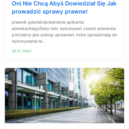
Oni Nie Chcą Abyś Dowiedział Się Jak
prowadzić sprawy prawne!
prawnik gdańskUprawnienia aplikanta
adwokackiegoŻeby móc wykonywać zawód adwokata
potrzebny jest szereg uprawnień, które upoważniają do
wykonywania te...
30.11.-0001