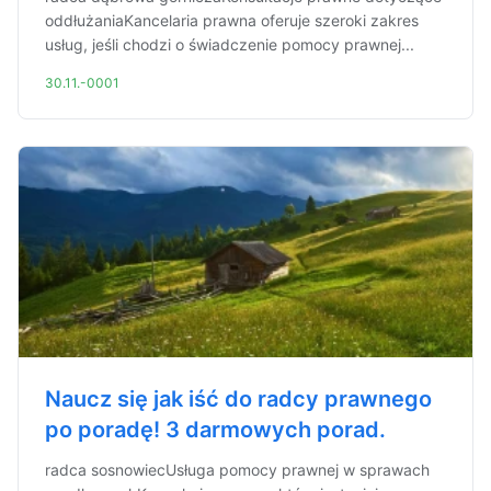
oddłużaniaKancelaria prawna oferuje szeroki zakres
usług, jeśli chodzi o świadczenie pomocy prawnej...
30.11.-0001
Naucz się jak iść do radcy prawnego
po poradę! 3 darmowych porad.
radca sosnowiecUsługa pomocy prawnej w sprawach