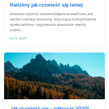
Radzimy jak rozwieść się taniej
adwokat rodzinny katowiceGałęzie prawaPrawo jest
bardzo szeroką dziedziną, dotyczącą funkcjonowania
społeczeństwa i regulowania stosunków między
podmi...
30.11.-0001
Jak rozwieść się - odkrycie 2020!