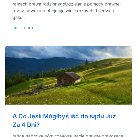
ramach prawa rodzinnegoUdzielanie pomocy prawnej
przez adwokata obejmuje wiele różnych dziedzin i
gałę...
30.11.-0001
A Co Jeśli Mógłbyś iść do sądu Już
Za 4 Dni?
radca dąbrowa górniczaKonsultacje prawne dotyczące