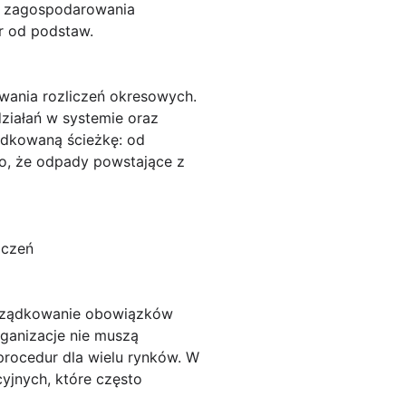
ę zagospodarowania
r od podstaw.
wania rozliczeń okresowych.
ziałań w systemie oraz
ządkowaną ścieżkę: od
go, że odpady powstające z
iczeń
rządkowanie obowiązków
ganizacje nie muszą
procedur dla wielu rynków. W
yjnych, które często