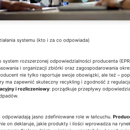
ziałania systemu (kto i za co odpowiada)
ko system rozszerzonej odpowiedzialności producenta (EPR)
nsowania i organizacji zbiórki oraz zagospodarowania okr
oducent nie tylko raportuje swoje obowiązki, ale też – pop
y ma zapewnić skuteczny recykling i zgodność z regulacjam
acyjny i rozliczeniowy
: porządkuje przepływy odpowiedzia
odpadów.
 odpowiadają jasno zdefiniowane role w łańcuchu.
Produc
nie on deklaruje, jakie produkty i ilości wprowadza na ryne