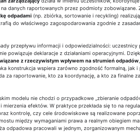
an zarządzający
działa w imieniu uczestników, koordynuje
te na danych raportowanych przez podmioty zobowiązane. 
rkę odpadami
(np. zbiórka, sortowanie i recykling) realizu
 trafią do właściwego zagospodarowania zgodnie z zasada
sady przepływu informacji i odpowiedzialności: uczestnicy 
ępnie powiązuje deklaracje z działaniami operacyjnymi. Dzi
wiązane z rzeczywistym wpływem na strumień odpadów
Taka konstrukcja wspiera zarówno zgodność formalną, jak i
da za raportowanie, kto za koordynację, a kto za finalne
ijskim modelu nie chodzi o przypadkowe „zbieranie odpadó
i mierzenia efektów. W praktyce przekłada się to na regula
az kontrolę, czy cele środowiskowe są realizowane poprze
omostu między wymaganiami prawa a realnym obiegiem mate
anża odpadowa pracowali w jednym, zorganizowanym mecha