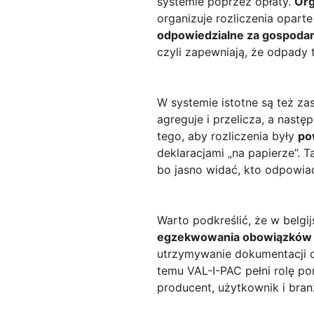
systemie poprzez opłaty.
Org
organizuje rozliczenia opar
odpowiedzialne za gospoda
czyli zapewniają, że odpady
W systemie istotne są też za
agreguje i przelicza, a nast
tego, aby rozliczenia były
po
deklaracjami „na papierze”. 
bo jasno widać, kto odpowia
Warto podkreślić, że w belg
egzekwowania obowiązków
utrzymywanie dokumentacji or
temu VAL-I-PAC pełni rolę p
producent, użytkownik i br