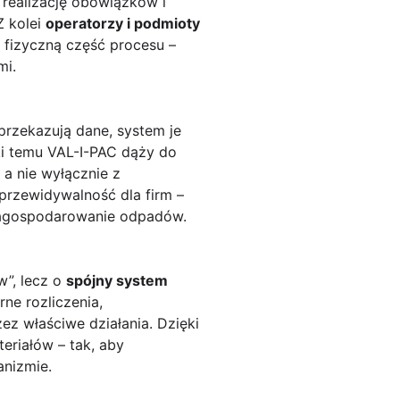
 realizację obowiązków i
Z kolei
operatorzy i podmioty
ją fizyczną część procesu –
mi.
przekazują dane, system je
ęki temu VAL-I-PAC dąży do
, a nie wyłącznie z
 przewidywalność dla firm –
 zagospodarowanie odpadów.
w”, lecz o
spójny system
rne rozliczenia,
z właściwe działania. Dzięki
riałów – tak, aby
nizmie.