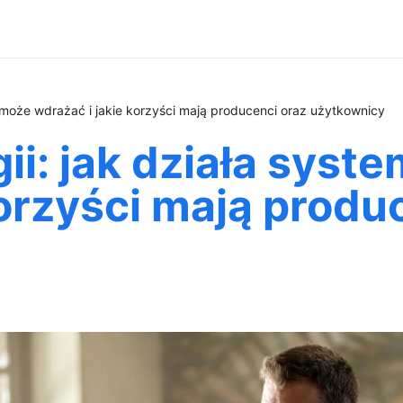
o może wdrażać i jakie korzyści mają producenci oraz użytkownicy
ii: jak działa syst
korzyści mają produ