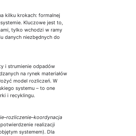
na kilku krokach: formalnej
 systemie. Kluczowe jest to,
dami, tylko wchodzi w ramy
niu danych niezbędnych do
ty i strumienie odpadów
dzanych na rynek materiałów
łożyć model rozliczeń. W
skiego systemu – to one
i i recyklingu.
ie–rozliczenie–koordynacja
potwierdzenie realizacji
 objętym systemem). Dla