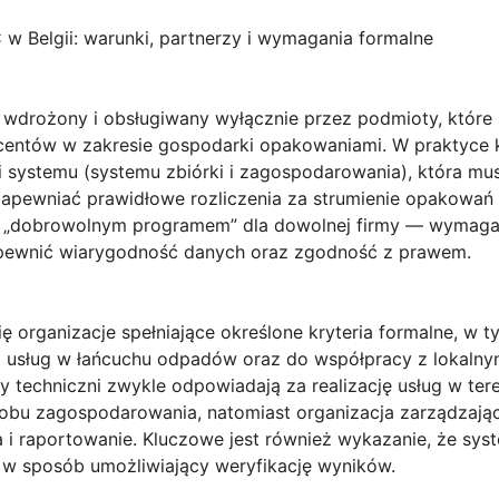
w Belgii: warunki, partnerzy i wymagania formalne
drożony i obsługiwany wyłącznie przez podmioty, które s
ucentów w zakresie gospodarki opakowaniami. W praktyce
i systemu (systemu zbiórki i zagospodarowania), która mu
z zapewniać prawidłowe rozliczenia za strumienie opakowa
jest „dobrowolnym programem” dla dowolnej firmy — wymaga
apewnić wiarygodność danych oraz zgodność z prawem.
 organizacje spełniające określone kryteria formalne, w 
 usług w łańcuchu odpadów oraz do współpracy z lokalnym
rzy techniczni zwykle odpowiadają za realizację usług w tere
sobu zagospodarowania, natomiast organizacja zarządzaj
a i raportowanie. Kluczowe jest również wykazanie, że sy
a w sposób umożliwiający weryfikację wyników.