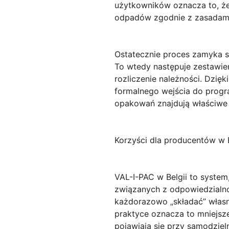
użytkowników oznacza to, ż
odpadów zgodnie z zasadami
Ostatecznie proces zamyka 
To wtedy następuje zestawie
rozliczenie należności. Dzię
formalnego wejścia do progr
opakowań znajdują właściwe m
Korzyści dla producentów w B
VAL-I-PAC w Belgii to system
związanych z odpowiedzialno
każdorazowo „składać” własne
praktyce oznacza to mniejsz
pojawiają się przy samodzi