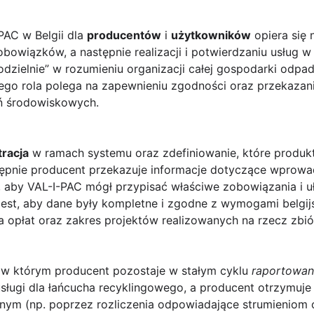
AC w Belgii dla
producentów
i
użytkowników
opiera się 
u obowiązków, a następnie realizacji i potwierdzaniu usług w
odzielnie” w rozumieniu organizacji całej gospodarki odpa
jego rola polega na zapewnieniu zgodności oraz przekaza
ań środowiskowych.
tracja
w ramach systemu oraz zdefiniowanie, które produk
ępnie producent przekazuje informacje dotyczące wprowa
), aby VAL-I-PAC mógł przypisać właściwe zobowiązania i u
jest, aby dane były kompletne i zgodne z wymogami belgij
 opłat oraz zakres projektów realizowanych na rzecz zbiórk
p, w którym producent pozostaje w stałym cyklu
raportowan
usługi dla łańcucha recyklingowego, a producent otrzymuje 
jnym (np. poprzez rozliczenia odpowiadające strumieniom