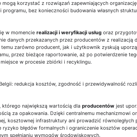
e mogą korzystać z rozwiązań zapewniających organizacj
 programu, bez konieczności budowania własnych struktu
się w momencie
realizacji i weryfikacji usług
oraz przygoto
nie danych przekazanych przez producentów z realizacją d
ki temu zarówno producent, jak i użytkownik zyskują upor
amu, przez bieżące raportowanie, aż po potwierdzenie te
iejsce w procesie zbiórki i recyklingu.
elgii: redukcja kosztów, zgodność i przewidywalność rozl
, którego największą wartością dla
producentów
jest upo
ścią za opakowania. Dzięki centralnemu mechanizmowi or
j, kosztownej infrastruktury ani prowadzić równoległych 
e ryzyko błędów formalnych i ograniczenie kosztów operac
elnym spełnianiu wymogów środowiskowych.