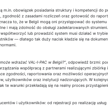
 m.in. obowiązek posiadania struktury i kompetencji do 
j, zgodność z zasadami rozliczeń oraz gotowość do raport
nacza to, że w Belgii mogą oni przystępować do systemu
lne i mają zdolność do obsługi zadeklarowanych strumieni. D
 współtworzyć lub prowadzić system musi działać w trybi
tników — dlatego tak duży nacisk kładzie się na dokumen
normami.
 może wdrażać VAL-I-PAC w Belgii?”
, odpowiedź brzmi: po
ządzania współpracą z partnerami realizującymi zbiórkę i
ce zgodności, raportowania oraz możliwości operacyjnyc
w, użytkowników oraz instytucji nadzorujących. W kolejny
ak te warunki przekładają się na realny proces przystąpienia
centów i użytkowników: od rejestracji po realizację usług