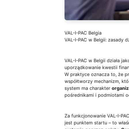
VAL-I-PAC Belgia
VAL-I-PAC w Belgii: zasady d
VAL-I-PAC w Belgii działa ja
uporządkowanie kwestii fina
W praktyce oznacza to, że pr
współtworzy mechanizm, któr
system ma charakter
organiz
pośrednikami i podmiotami 
Za funkcjonowanie VAL-I-PAC
jest punktem startu – to właś