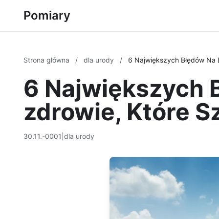
Pomiary
Strona główna
/
dla urody
/
6 Największych Błędów Na D
6 Największych 
zdrowie, Które S
30.11.-0001
|
dla urody