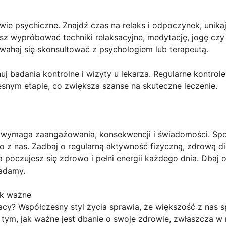
wie psychiczne. Znajdź czas na relaks i odpoczynek, unikaj 
z wypróbować techniki relaksacyjne, medytację, jogę czy a
e wahaj się skonsultować z psychologiem lub terapeutą.
uj badania kontrolne i wizyty u lekarza. Regularne kontro
nym etapie, co zwiększa szanse na skuteczne leczenie.
t wymaga zaangażowania, konsekwencji i świadomości. Sp
o z nas. Zadbaj o regularną aktywność fizyczną, zdrową die
 a poczujesz się zdrowo i pełni energii każdego dnia. Dbaj o
iadamy.
ak ważne
y? Współczesny styl życia sprawia, że większość z nas 
tym, jak ważne jest dbanie o swoje zdrowie, zwłaszcza w