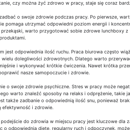
anie, czy można żyć zdrowo w pracy, staje się coraz bardzi
y zadbać o swoje zdrowie podczas pracy. Po pierwsze, war
ie pomaga utrzymać odpowiedni poziom energii i koncentra
e przekąski, warto przygotować sobie zdrowe lunchboxy 
 produktami.
 jest odpowiednia ilość ruchu. Praca biurowa często wią
 wielu dolegliwości zdrowotnych. Dlatego warto przerywa
mięśnie i wykonywać krótkie ćwiczenia. Nawet krótka prze
prawić nasze samopoczucie i zdrowie.
nie o swoje zdrowie psychiczne. Stres w pracy może nega
ego warto znaleźć sposoby na relaks i odprężenie, takie j
st także zadbanie o odpowiednią ilość snu, ponieważ brak
 efektywność i zdrowie.
odejście do zdrowia w miejscu pracy jest kluczowe dla z
jąc o odpowiednią dietę, regularny ruch i odpoczynek, mo