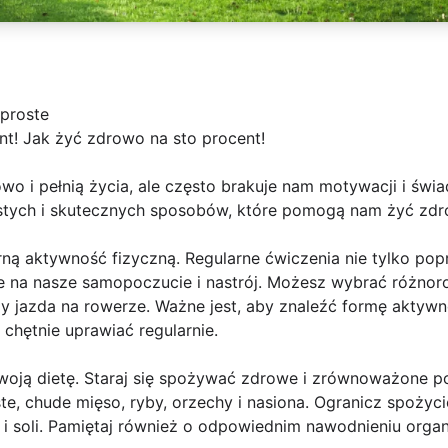
proste
nt! Jak żyć zdrowo na sto procent!
wo i pełnią życia, ale często brakuje nam motywacji i świa
rostych i skutecznych sposobów, które pomogą nam żyć zdr
rną aktywność fizyczną. Regularne ćwiczenia nie tylko pop
ie na nasze samopoczucie i nastrój. Możesz wybrać różnor
czy jazda na rowerze. Ważne jest, aby znaleźć formę aktywn
 chętnie uprawiać regularnie.
woją dietę. Staraj się spożywać zdrowe i zrównoważone po
te, chude mięso, ryby, orzechy i nasiona. Ogranicz spożyc
 i soli. Pamiętaj również o odpowiednim nawodnieniu orga