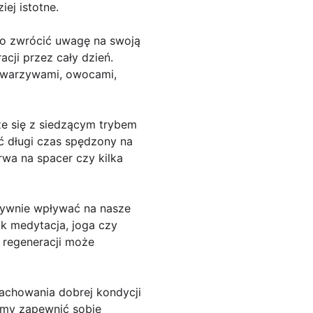
ej istotne.
to zwrócić uwagę na swoją
cji przez cały dzień.
z warzywami, owocami,
że się z siedzącym trybem
ć długi czas spędzony na
rwa na spacer czy kilka
tywnie wpływać na nasze
ak medytacja, joga czy
 regeneracji może
achowania dobrej kondycji
żemy zapewnić sobie