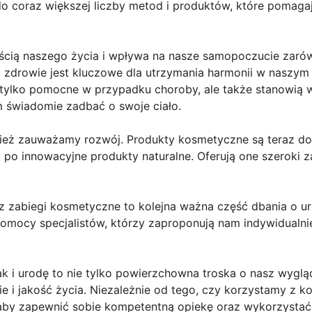
o coraz większej liczby metod i produktów, które pomaga
ścią naszego życia i wpływa na nasze samopoczucie zarówn
o zdrowie jest kluczowe dla utrzymania harmonii w naszy
 tylko pomocne w przypadku choroby, ale także stanowią 
 świadomie zadbać o swoje ciało.
ież zauważamy rozwój. Produkty kosmetyczne są teraz do
o innowacyjne produkty naturalne. Oferują one szeroki za
z zabiegi kosmetyczne to kolejna ważna część dbania o u
 pomocy specjalistów, którzy zaproponują nam indywidual
k i urodę to nie tylko powierzchowna troska o nasz wyglą
 i jakość życia. Niezależnie od tego, czy korzystamy z k
aby zapewnić sobie kompetentną opiekę oraz wykorzystać 