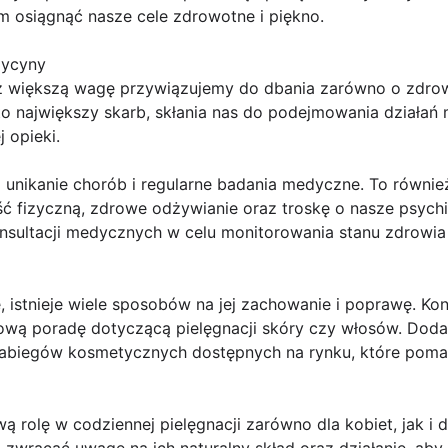
m osiągnąć nasze cele zdrowotne i piękno.
dycyny
z większą wagę przywiązujemy do dbania zarówno o zdrowie
o największy skarb, skłania nas do podejmowania działań 
 opieki.
o unikanie chorób i regularne badania medyczne. To równi
ść fizyczną, zdrowe odżywianie oraz troskę o nasze psyc
onsultacji medycznych w celu monitorowania stanu zdrowia
ę, istnieje wiele sposobów na jej zachowanie i poprawę. K
ową poradę dotyczącą pielęgnacji skóry czy włosów. Do
zabiegów kosmetycznych dostępnych na rynku, które poma
 rolę w codziennej pielęgnacji zarówno dla kobiet, jak i 
zwracać uwagę na ich naturalny skład oraz działanie, ab