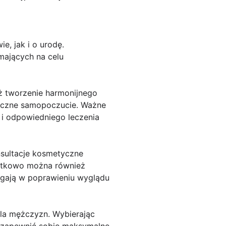
, jak i o urodę.
mających na celu
eż tworzenie harmonijnego
hiczne samopoczucie. Ważne
 i odpowiedniego leczenia
onsultacje kosmetyczne
datkowo można również
gają w poprawieniu wyglądu
dla mężczyzn. Wybierając
y zapewnić sobie maksymalne