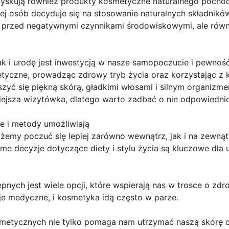
yskują również produkty kosmetyczne naturalnego pochod
ej osób decyduje się na stosowanie naturalnych składników
rę przed negatywnymi czynnikami środowiskowymi, ale równ
k i urodę jest inwestycją w nasze samopoczucie i pewność
yczne, prowadząc zdrowy tryb życia oraz korzystając z k
yć się piękną skórą, gładkimi włosami i silnym organizme
iejsza wizytówka, dlatego warto zadbać o nie odpowiednio 
e i metody umożliwiają
ożemy poczuć się lepiej zarówno wewnątrz, jak i na zewną
ome decyzje dotyczące diety i stylu życia są kluczowe dl
pnych jest wiele opcji, które wspierają nas w trosce o zd
e medyczne, i kosmetyka idą często w parze.
metycznych nie tylko pomaga nam utrzymać naszą skórę c