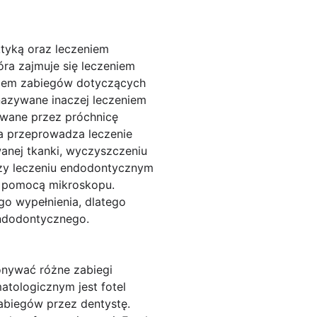
ktyką oraz leczeniem
ra zajmuje się leczeniem
niem zabiegów dotyczących
azywane inaczej leczeniem
owane przez próchnicę
ta przeprowadza leczenie
anej tkanki, wyczyszczeniu
rzy leczeniu endodontycznym
 z pomocą mikroskopu.
o wypełnienia, dlatego
endodontycznego.
nywać różne zabiegi
tologicznym jest fotel
abiegów przez dentystę.