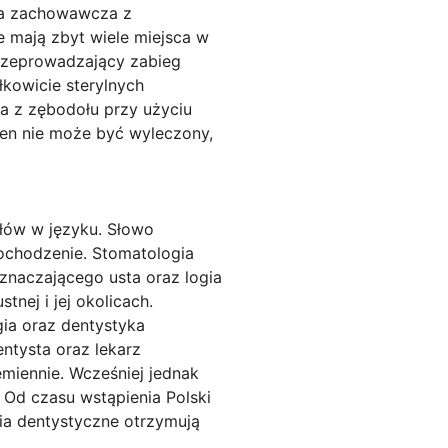
ia zachowawcza z
e mają zbyt wiele miejsca w
przeprowadzający zabieg
łkowicie sterylnych
a z zębodołu przy użyciu
 ten nie może być wyleczony,
łów w języku. Słowo
pochodzenie. Stomatologia
oznaczającego usta oraz logia
tnej i jej okolicach.
gia oraz dentystyka
ntysta oraz lekarz
miennie. Wcześniej jednak
 Od czasu wstąpienia Polski
dia dentystyczne otrzymują