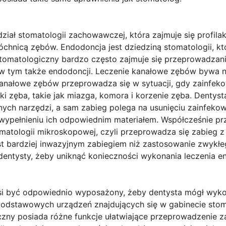
ział stomatologii zachowawczej, która zajmuje się profila
nicą zębów. Endodoncja jest dziedziną stomatologii, któ
tomatologiczny bardzo często zajmuje się przeprowadza
w tym także endodoncji. Leczenie kanałowe zębów bywa n
anałowe zębów przeprowadza się w sytuacji, gdy zainfek
nki zęba, takie jak miazga, komora i korzenie zęba. Dentys
ych narzędzi, a sam zabieg polega na usunięciu zainfekow
 wypełnieniu ich odpowiednim materiałem. Współcześnie p
tomatologii mikroskopowej, czyli przeprowadza się zabieg
t bardziej inwazyjnym zabiegiem niż zastosowanie zwykłeg
 dentysty, żeby uniknąć konieczności wykonania leczenia 
si być odpowiednio wyposażony, żeby dentysta mógł wyko
odstawowych urządzeń znajdujących się w gabinecie stoma
yczny posiada różne funkcje ułatwiające przeprowadzenie z