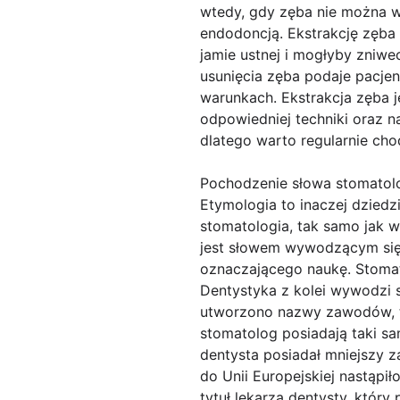
wtedy, gdy zęba nie można w
endodoncją. Ekstrakcję zęba 
jamie ustnej i mogłyby zniw
usunięcia zęba podaje pacjen
warunkach. Ekstrakcja zęba j
odpowiedniej techniki oraz n
dlatego warto regularnie chod
Pochodzenie słowa stomatol
Etymologia to inaczej dzied
stomatologia, tak samo jak w
jest słowem wywodzącym się z
oznaczającego naukę. Stomatol
Dentystyka z kolei wywodzi s
utworzono nazwy zawodów, ta
stomatolog posiadają taki s
dentysta posiadał mniejszy z
do Unii Europejskiej nastąpi
tytuł lekarza dentysty, który