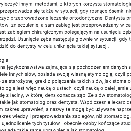
yleczyć innymi metodami, z których korzysta stomatolog
przeprowadza się także w sytuacji, gdy rosnące ósemki ni
eczyć przeprowadzone leczenie ortodontyczne. Dentysta 
towi znieczulenie, a sam zabieg jest przeprowadzany w ca
est zabiegiem chirurgicznym polegającym na usunięciu zęb
arzędzi. Usunięcie zęba następuje głównie w sytuacji, gdy
zić do dentysty w celu uniknięcia takiej sytuacji.
ogia
zina językoznawstwa zajmująca się pochodzeniem danych s
iele innych słów, posiada swoją własną etymologię, czyli 
e starożytnej greki z połączenia takich słów, jak stoma 
ogia jest więc nauką o ustach, czyli nauką o całej jamie us
ię z łaciny, w której dens oznacza ząb. Ze słów stomatolo
kie jak stomatolog oraz dentysta. Współcześnie lekarz de
am zakres uprawnień, a nazwy te mogą być używane naprze
akres wiedzy i przeprowadzania zabiegów, niż stomatolog.
ło ujednolicenie tych tytułów i obecnie osoby kończące stu
 posiada takie same uprawnienia jak stomatolog.