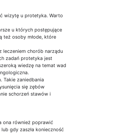
 wizytę u protetyka. Warto
arsze u których postępujące
ą też osoby młode, które
az leczeniem chorób narządu
ch zadań protetyka jest
y szeroką wiedzę na temat wad
yngologiczna.
 Takie zaniedbania
ysunięcia się zębów
anie schorzeń stawów i
a ona również poprawić
 lub gdy zaszła konieczność