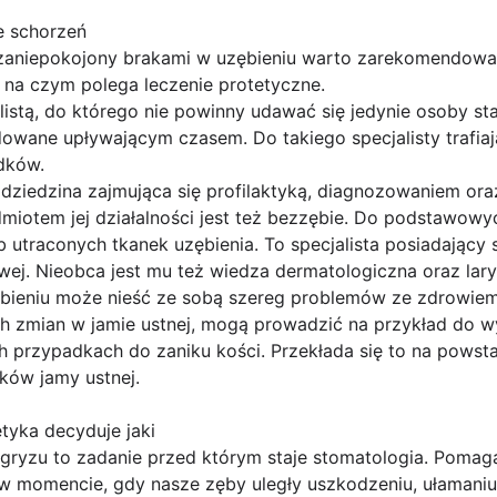
e schorzeń
zaniepokojony brakami w uzębieniu warto zarekomendować
 na czym polega leczenie protetyczne.
alistą, do którego nie powinny udawać się jedynie osoby st
owane upływającym czasem. Do takiego specjalisty trafiaj
dków.
 dziedzina zajmująca się profilaktyką, diagnozowaniem or
miotem jej działalności jest też bezzębie. Do podstawowy
b utraconych tkanek uzębienia. To specjalista posiadając
wej. Nieobca jest mu też wiedza dermatologiczna oraz lar
ieniu może nieść ze sobą szereg problemów ze zdrowiem.
 zmian w jamie ustnej, mogą prowadzić na przykład do w
h przypadkach do zaniku kości. Przekłada się to na powst
tków jamy ustnej.
etyka decyduje jaki
ryzu to zadanie przed którym staje stomatologia. Pomag
 w momencie, gdy nasze zęby uległy uszkodzeniu, ułamaniu