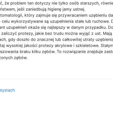
ać, że problem ten dotyczy nie tylko osób starszych, rów
stwem, jeśli zaniedbują higienę jamy ustnej.
 stomatologii, który zajmuje się przywracaniem uzębieniu 
 celu wykorzystywane są uzupełnienia stałe lub ruchowe. D
iant uzupełnień okaże się najlepszy w danym przypadku. Do
zaliczyć protezy, jakie bez trudu można wyjąć z ust. Maj
, gdy doszło do znacznej lub całkowitej utraty uzębienia. 
taj wysokiej jakości protezy akrylowe i szkieletowe. Stały
szowania braku kilku zębów. To rozwiązanie znajduje zast
zonych zębów.
ntystach