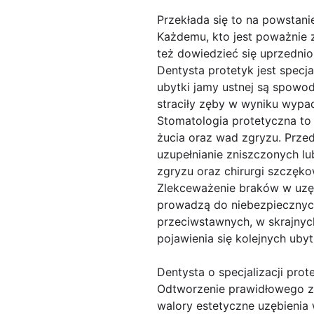
Przekłada się to na powstani
Każdemu, kto jest poważnie 
też dowiedzieć się uprzednio
Dentysta protetyk jest specj
ubytki jamy ustnej są spowod
straciły zęby w wyniku wypa
Stomatologia protetyczna to
żucia oraz wad zgryzu. Przed
uzupełnianie zniszczonych lu
zgryzu oraz chirurgi szczęko
Zlekceważenie braków w uzęb
prowadzą do niebezpiecznych
przeciwstawnych, w skrajnyc
pojawienia się kolejnych uby
Dentysta o specjalizacji prot
Odtworzenie prawidłowego zg
walory estetyczne uzębienia