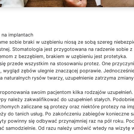
 na implantach
ame sobie braki w uzębieniu niosą ze sobą szereg niebezp
stnej. Stomatologia jest przygotowana na radzenie sobie z
mom z bezzębiem, brakiem w uzębieniu jest protetyka.
 się przede wszystkim na stosowaniu protez. One przyczyn
, wygląd zębów ulegnie znaczącej poprawie. Jednocześni
ia naturalnych rysów twarzy, uzupełnienie zatrzyma zmian
roponowania swoim pacjentom kilka rodzajów uzupełnień. 
py należy zakwalifikować do uzupełnień stałych. Podobnie
chomych zaliczane są protezy oraz niektóre protezy na im
eży do tanich usług. Po zakończeniu zabiegów konieczne s
yty powinny się odbywać przynajmniej raz na pół roku. P
ać samodzielnie. Od razu należy umówić wtedy na wizytę 