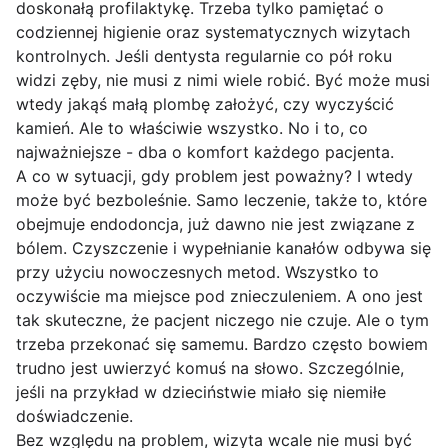
doskonałą profilaktykę. Trzeba tylko pamiętać o
codziennej higienie oraz systematycznych wizytach
kontrolnych. Jeśli dentysta regularnie co pół roku
widzi zęby, nie musi z nimi wiele robić. Być może musi
wtedy jakąś małą plombę założyć, czy wyczyścić
kamień. Ale to właściwie wszystko. No i to, co
najważniejsze - dba o komfort każdego pacjenta.
A co w sytuacji, gdy problem jest poważny? I wtedy
może być bezboleśnie. Samo leczenie, także to, które
obejmuje endodoncja, już dawno nie jest związane z
bólem. Czyszczenie i wypełnianie kanałów odbywa się
przy użyciu nowoczesnych metod. Wszystko to
oczywiście ma miejsce pod znieczuleniem. A ono jest
tak skuteczne, że pacjent niczego nie czuje. Ale o tym
trzeba przekonać się samemu. Bardzo często bowiem
trudno jest uwierzyć komuś na słowo. Szczególnie,
jeśli na przykład w dzieciństwie miało się niemiłe
doświadczenie.
Bez względu na problem, wizyta wcale nie musi być