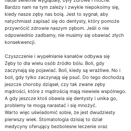
nadal świetnie wyglądały, były zdrowe i mocne.
Bardzo nam na tym zależy i zwykle niepokoimy się,
kiedy nasze zęby nas bolą. Jest to sygnał, aby
natychmiast zapisać się do dentysty, który pomoże
przywrócić zdrowie naszym zębom. Jeśli o nie
odpowiednio zadbamy, nie musimy się obawiać złych
konsekwencji.
Czyszczenie i wypełnianie kanałów odbywa się
Zęby to dla wielu osób źródło bólu. Boli, gdy
zaczynają się pojawiać. Boli, kiedy są wrażliwe. No i
boli, gdy tylko zaczynają się psuć. Do tego dochodzą
jeszcze choroby dziąseł, czy tak zwane zęby
mądrości, które z mądrością mają niewiele wspólnego.
A gdy jeszcze ktoś obawia się dentysty i unika go,
problemy te mogą narastać i się mnożyć.
Warto więc uświadomić sobie, że jest dwudziesty
pierwszy wiek. Stomatologia dzisiaj to dział
medycyny oferujący bezbolesne leczenie oraz