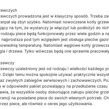
rzewczych
zewczych prowadzona jest w klasyczny sposób. Trzeba za
zerpał się zbyt szybko. Natomiast nowoczesne kotły grze
ący na tym, że wystarczy je włączyć lub podłożyć do nich
rodzaju piece będą funkcjonowały przez wiele godzin a 
e najprostsza pod tym względem jest obsługa pieców gazo
dpowiednią temperaturę. Natomiast węglowe kotły grzewcze 
gla i drzewa. Tylko wówczas będą one sprawnie pracowały
grzewczy
zewczy uzależniony jest od rodzaju i wielkości każdego pi
y. Dzięki temu można spokojnie używać praktycznie wszyst
oraz zwykłych zabiegów serwisowych i zachowawczych. P
 w odpowiedni pakiet pozwalający na przedłużenie czasu
prawia, że wszystkie osoby dokonujące zakupu pieców grz
ncji na posiadane piece do swoich własnych potrzeb. Chod
rzez piece, ale również o okres jego użytkowania.