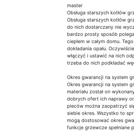
master
Obsługa starszych kotłów g
Obsługa starszych kotłów gr
do nich dostarczany nie wyc
bardzo prosty sposób polegaj
ciepłem w całym domu. Tego 
dokładania opału. Oczywiści
włączyć i ustawić na nich o
trzeba do nich podkładać wę
Okres gwarancji na system 
Okres gwarancji na system gr
materiału został on wykonan
dobrych ofert ich naprawy 
pieców można zaopatrzyć się
siebie okres. Wszystko to s
mogą dostosować okres gwara
funkcje grzewcze spełniane p