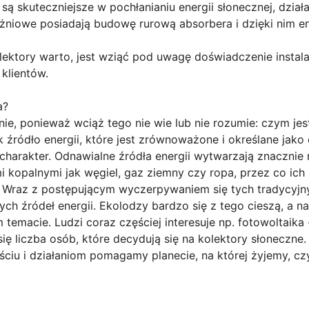
 są skuteczniejsze w pochłanianiu energii słonecznej, działa
żniowe posiadają budowę rurową absorbera i dzięki nim ene
lektory warto, jest wziąć pod uwagę doświadczenie instal
 klientów.
a?
anie, ponieważ wciąż tego nie wie lub nie rozumie: czym je
ak źródło energii, które jest zrównoważone i określane jako
 charakter. Odnawialne źródła energii wytwarzają znaczni
 kopalnymi jak węgiel, gaz ziemny czy ropa, przez co ic
. Wraz z postępującym wyczerpywaniem się tych tradycyjny
ch źródeł energii. Ekolodzy bardzo się z tego cieszą, a na
emacie. Ludzi coraz częściej interesuje np. fotowoltaika -
ię liczba osób, które decydują się na kolektory słoneczne.
ciu i działaniom pomagamy planecie, na której żyjemy, cz