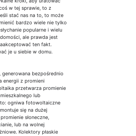
kalne kroki, aby uratować
coś w tej sprawie, to z
eśli stać nas na to, to może
ienić bardzo wiele nie tylko
esłychanie popularne i wielu
domości, ale prawda jest
zaakceptować ten fakt.
ać je u siebie w domu.
h, generowana bezpośrednio
 energii z promieni
oltaika przetwarza promienie
u mieszkalnego lub
to: ogniwa fotowoltaiczne
montuje się na dużej
 promienie słoneczne,
ianie, lub na wolnej
óżniowe. Kolektory płaskie