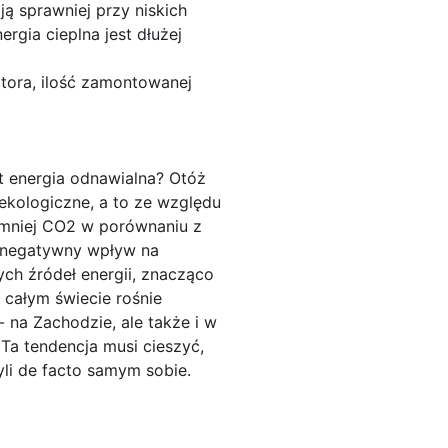
ją sprawniej przy niskich
rgia cieplna jest dłużej
atora, ilość zamontowanej
st energia odnawialna? Otóż
 ekologiczne, a to ze względu
e mniej CO2 w porównaniu z
h negatywny wpływ na
ch źródeł energii, znacząco
 całym świecie rośnie
 na Zachodzie, ale także i w
 Ta tendencja musi cieszyć,
yli de facto samym sobie.