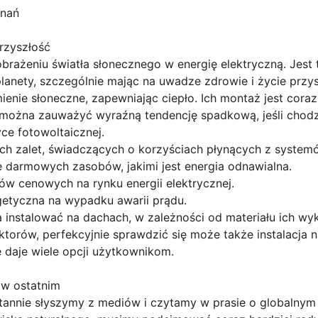
znań
rzyszłość
brażeniu światła słonecznego w energię elektryczną. Jest 
lanety, szczególnie mając na uwadze zdrowie i życie przys
enie słoneczne, zapewniając ciepło. Ich montaż jest coraz
 można zauważyć wyraźną tendencję spadkową, jeśli chodzi
yce fotowoltaicznej.
ych zalet, świadczących o korzyściach płynących z system
darmowych zasobów, jakimi jest energia odnawialna.
ów cenowych na rynku energii elektrycznej.
etyczna na wypadku awarii prądu.
instalować na dachach, w zależności od materiału ich wyk
orów, perfekcyjnie sprawdzić się może także instalacja n
daje wiele opcji użytkownikom.
ę w ostatnim
tannie słyszymy z mediów i czytamy w prasie o globalnym o