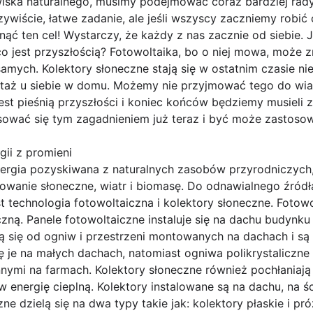
iska naturalnego, musimy podejmować coraz bardziej rady
czywiście, łatwe zadanie, ale jeśli wszyscy zaczniemy robić 
ąć ten cel! Wystarczy, że każdy z nas zacznie od siebie. J
 jest przyszłością? Fotowoltaika, bo o niej mowa, może zm
 samych. Kolektory słoneczne stają się w ostatnim czasie ni
ontaż u siebie w domu. Możemy nie przyjmować tego do wia
jest pieśnią przyszłości i koniec końców będziemy musieli 
sować się tym zagadnieniem już teraz i być może zastosow
ii z promieni
energia pozyskiwana z naturalnych zasobów przyrodniczyc
owanie słoneczne, wiatr i biomasę. Do odnawialnego źródła
 technologia fotowoltaiczna i kolektory słoneczne. Fotow
czną. Panele fotowoltaiczne instaluje się na dachu budynk
 się od ogniw i przestrzeni montowanych na dachach i są 
ę je na małych dachach, natomiast ogniwa polikrystaliczne 
nymi na farmach. Kolektory słoneczne również pochłaniają
 energię cieplną. Kolektory instalowane są na dachu, na śc
zne dzielą się na dwa typy takie jak: kolektory płaskie i pr