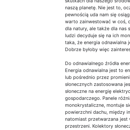
skutkach dla naszego środow
naszą planetę. Nie jest to, o
pewnością uda nam się osiągn
warto zainwestować w coś, co
dla natury, ale także dla nas
ludzi decyduje się na ich m
taka, że energia odnawialna 
Dobrze byłoby więc zaintere
Do odnawialnego źródła energ
Energia odnawialna jest to 
lub pośrednio przez promieni
słonecznych zastosowana jest
słoneczne na energię elektry
gospodarczego. Panele różnią
monokrystaliczne, montuje si
powierzchni dachu, między in
natomiast przetwarzana jest w
przestrzeni. Kolektory słonec