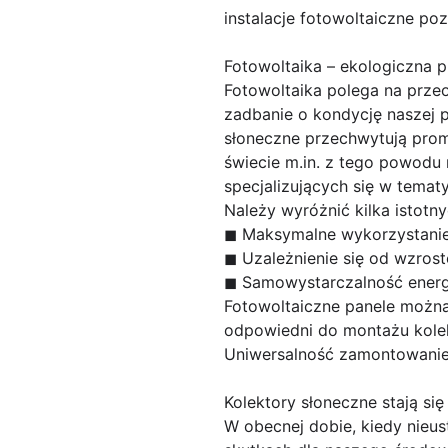
instalacje fotowoltaiczne po
Fotowoltaika – ekologiczna p
Fotowoltaika polega na przeo
zadbanie o kondycję naszej p
słoneczne przechwytują promi
świecie m.in. z tego powodu
specjalizujących się w temat
Należy wyróżnić kilka istotn
◼ Maksymalne wykorzystanie 
◼ Uzależnienie się od wzrost
◼ Samowystarczalność energ
Fotowoltaiczne panele można 
odpowiedni do montażu kolekt
Uniwersalność zamontowanie 
Kolektory słoneczne stają si
W obecnej dobie, kiedy nieus