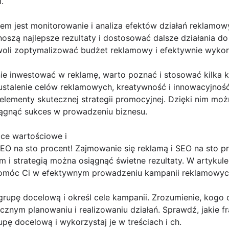
.
m jest monitorowanie i analiza efektów działań reklamow
noszą najlepsze rezultaty i dostosować dalsze działania d
oli zoptymalizować budżet reklamowy i efektywnie wykorz
e inwestować w reklamę, warto poznać i stosować kilka 
ustalenie celów reklamowych, kreatywność i innowacyjność
 elementy skutecznej strategii promocyjnej. Dzięki nim m
iągnąć sukces w prowadzeniu biznesu.
ące wartościowe i
SEO na sto procent! Zajmowanie się reklamą i SEO na sto
 i strategią można osiągnąć świetne rezultaty. W artykule
móc Ci w efektywnym prowadzeniu kampanii reklamowych 
 grupę docelową i określ cele kampanii. Zrozumienie, kogo 
znym planowaniu i realizowaniu działań. Sprawdź, jakie fr
ę docelową i wykorzystaj je w treściach i ch.