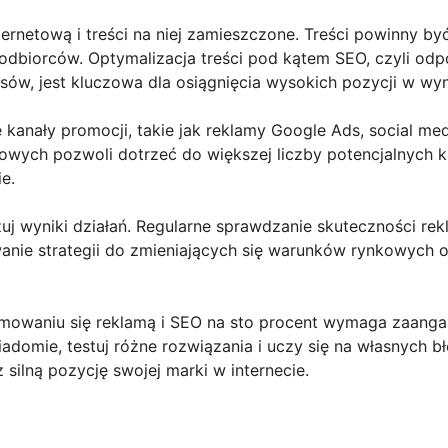
ternetową i treści na niej zamieszczone. Treści powinny by
odbiorców. Optymalizacja treści pod kątem SEO, czyli od
sów, jest kluczowa dla osiągnięcia wysokich pozycji w wy
e kanały promocji, takie jak reklamy Google Ads, social me
mowych pozwoli dotrzeć do większej liczby potencjalnych k
e.
zuj wyniki działań. Regularne sprawdzanie skuteczności rek
wanie strategii do zmieniających się warunków rynkowych
owaniu się reklamą i SEO na sto procent wymaga zaangaż
iadomie, testuj różne rozwiązania i uczy się na własnych 
 silną pozycję swojej marki w internecie.