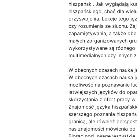
hiszpański. Jak wyglądają k
hiszpańskiego, choć dla wiel
przyswojenia. Lekcje tego ję
czy rozumienia ze słuchu. Za
zapamiętywania, a także obe
małych zorganizowanych grup
wykorzystywane są różnego ro
multimedialnych czy innych 
W obecnych czasach nauka 
W obecnych czasach nauka j
możliwość na poznawanie ludz
łatwiejszych języków do opa
skorzystania z ofert pracy w 
Znajomość języka hiszpański
szerszego poznania hiszpański
granicą, ale również perspe
nas znajomości mówienia po 
Biorąc pod uwagę wszystkie 