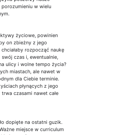
w porozumieniu w wielu
nym.
pektywy życiowe, powinien
by on zbieżny z jego
a chciałaby rozpocząć naukę
 swój czas i, ewentualnie,
 na ulicy i wolne tempo życia?
ych miastach, ale nawet w
dnym dla Ciebie terminie.
yściach płynących z jego
y trwa czasami nawet całe
o dopięte na ostatni guzik.
 Ważne miejsce w curriculum