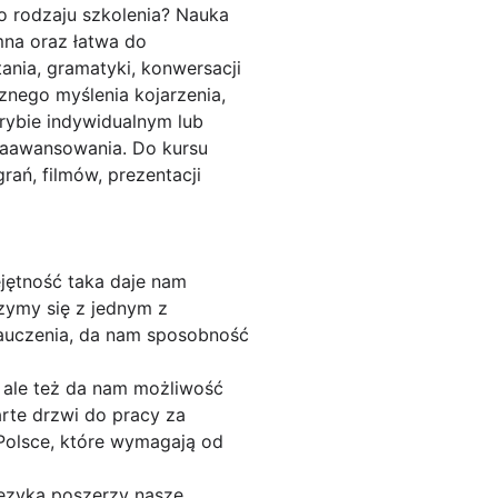
o rodzaju szkolenia? Nauka
emna oraz łatwa do
ania, gramatyki, konwersacji
znego myślenia kojarzenia,
rybie indywidualnym lub
zaawansowania. Do kursu
rań, filmów, prezentacji
jętność taka daje nam
zymy się z jednym z
nauczenia, da nam sposobność
 ale też da nam możliwość
arte drzwi do pracy za
 Polsce, które wymagają od
języka poszerzy nasze