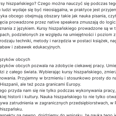
ursy hiszpańskiego? Czego można nauczyć się podczas teg
u ludzi wydaje się być nieosiągalna, w praktyce jest przyj
zyka obcego obejmują obszary takie jak nauka pisania, czyt
jęcia prowadzone przez native speakera zmuszają do logic
znania z językiem. Kursy hiszpańskiego prowadzone są w t
ach, podzielonych ze względu na umiejętności i poziom 
dzaju techniki, metody i narzędzia w postaci książek, nag
zabaw i zabawek edukacyjnych.
języków obcych
ęzyków obcych pozwala na zdobycie ciekawej pracy. Umie
i z całego świata. Wybierając kursy hiszpańskiego, zmier
nowania. Przyjemny w brzmieniu i stosunkowo prosty do 
Hiszpanii, ale też poza granicami Europy.
ego przyda nam się nie tylko podczas wykonywania pracy,
ej historii i kultury. Nauka hiszpańskiego to nie tylko otw
ktywa zatrudnienia w zagranicznych przedsiębiorstwach, w
hiszpańsku.
aspekty na pewno, dojdziemy do wniosku, że nauka tego 