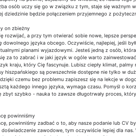
czba osób uczy się go w związku z tym, staje się ważnym 
tej dziedzinie będzie połączeniem przyjemnego z pożytecz
łby on zbieżny
ię rozwijać, a przy tym otwierać sobie nowe, lepsze pers
 dowolnego języka obcego. Oczywiście, najlepiej, jeśli był
tualnymi planami wyjazdowymi. Jesteś jedną z osób, któr
 się za to zabrać i w jaki język w ogóle warto zainwestować
zyk kraju, który Cię fascynuje. Lubisz ciepły klimat, palmy
sy hiszpańskiego są powszechnie dostępne nie tylko w duż
dzięki czemu bez problemu zapiszesz się na lekcje w dogo
esztą każdego innego języka, wymaga czasu. Pomyśl o korz
ę zbyt szybko - nauka to zawsze długotrwały proces, któr
acę powinniśmy
cę, powinniśmy zadbać o to, aby nasze podanie lub CV był
e doświadczenie zawodowe, tym oczywiście lepiej dla nas.