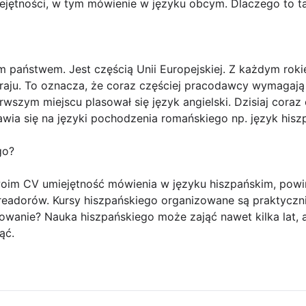
ejętności, w tym mówienie w języku obcym. Dlaczego to ta
ym państwem. Jest częścią Unii Europejskiej. Z każdym rok
aju. To oznacza, że coraz częściej pracodawcy wymagaj
rwszym miejscu plasował się język angielski. Dzisiaj coraz
awia się na języki pochodzenia romańskiego np. język hisz
go?
oim CV umiejętność mówienia w języku hiszpańskim, pow
readorów. Kursy hiszpańskiego organizowane są praktyczni
owanie? Nauka hiszpańskiego może zająć nawet kilka lat, 
ąć.