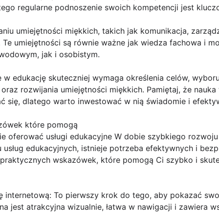
atego regularne podnoszenie swoich kompetencji jest klucz
aniu umiejętności miękkich, takich jak komunikacja, zarzą
 Te umiejętności są równie ważne jak wiedza fachowa i mo
wodowym, jak i osobistym.
w edukację skuteczniej wymaga określenia celów, wyboru
oraz rozwijania umiejętności miękkich. Pamiętaj, że nauka 
ć się, dlatego warto inwestować w nią świadomie i efekty
azówek które pomogą
ie oferować usługi edukacyjne W dobie szybkiego rozwoju 
u usług edukacyjnych, istnieje potrzeba efektywnych i be
ka praktycznych wskazówek, które pomogą Ci szybko i skut
nę internetową: To pierwszy krok do tego, aby pokazać swo
ona jest atrakcyjna wizualnie, łatwa w nawigacji i zawiera w