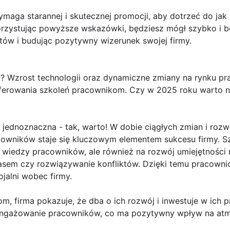
maga starannej i skutecznej promocji, aby dotrzeć do jak 
orzystując powyższe wskazówki, będziesz mógł szybko i 
ntów i budując pozytywny wizerunek swojej firmy.
 Wzrost technologii oraz dynamiczne zmiany na rynku prac
oferowania szkoleń pracownikom. Czy w 2025 roku warto 
 jednoznaczna - tak, warto! W dobie ciągłych zmian i rozw
cowników staje się kluczowym elementem sukcesu firmy. Sz
e wiedzy pracowników, ale również na rozwój umiejętności m
asem czy rozwiązywanie konfliktów. Dzięki temu pracownicy
ojalni wobec firmy.
, firma pokazuje, że dba o ich rozwój i inwestuje w ich pr
aangażowanie pracowników, co ma pozytywny wpływ na atm