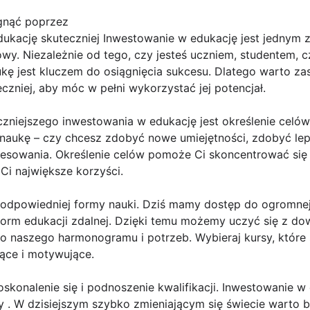
gnąć poprzez
ukację skuteczniej Inwestowanie w edukację jest jednym 
y. Niezależnie od tego, czy jesteś uczniem, studentem, c
kę jest kluczem do osiągnięcia sukcesu. Dlatego warto za
zniej, aby móc w pełni wykorzystać jej potencjał.
niejszego inwestowania w edukację jest określenie celów 
naukę – czy chcesz zdobyć nowe umiejętności, zdobyć le
eresowania. Określenie celów pomoże Ci skoncentrować się 
 Ci największe korzyści.
 odpowiedniej formy nauki. Dziś mamy dostęp do ogromnej 
form edukacji zdalnej. Dzięki temu możemy uczyć się z do
o naszego harmonogramu i potrzeb. Wybieraj kursy, które 
jące i motywujące.
oskonalenie się i podnoszenie kwalifikacji. Inwestowanie w
y . W dzisiejszym szybko zmieniającym się świecie warto 