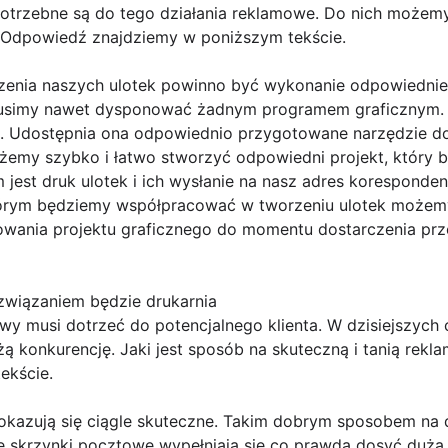
 Potrzebne są do tego działania reklamowe. Do nich możemy
 Odpowiedź znajdziemy w poniższym tekście.
enia naszych ulotek powinno być wykonanie odpowiednieg
 musimy nawet dysponować żadnym programem graficznym. 
e. Udostępnia ona odpowiednio przygotowane narzędzie do
emy szybko i łatwo stworzyć odpowiedni projekt, który bę
jest druk ulotek i ich wysłanie na nasz adres koresponden
órym będziemy współpracować w tworzeniu ulotek możemy
ania projektu graficznego do momentu dostarczenia prze
związaniem będzie drukarnia
wy musi dotrzeć do potencjalnego klienta. W dzisiejszych 
ą konkurencję. Jaki jest sposób na skuteczną i tanią rekl
ekście.
kazują się ciągle skuteczne. Takim dobrym sposobem na 
ze skrzynki pocztowe wypełniają się co prawda dosyć dużą i