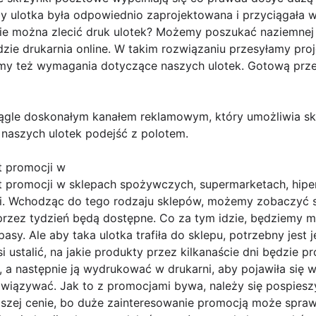
by ulotka była odpowiednio zaprojektowana i przyciągała
ie można zlecić druk ulotek? Możemy poszukać naziemnej 
zie drukarnia online. W takim rozwiązaniu przesyłamy pro
amy też wymagania dotyczące naszych ulotek. Gotową prz
iągle doskonałym kanałem reklamowym, który umożliwia sku
 naszych ulotek podejść z polotem.
t promocji w
nt promocji w sklepach spożywczych, supermarketach, hipe
i. Wchodząc do tego rodzaju sklepów, możemy zobaczyć s
j przez tydzień będą dostępne. Co za tym idzie, będziemy 
asy. Ale aby taka ulotka trafiła do sklepu, potrzebny jest j
i ustalić, na jakie produkty przez kilkanaście dni będzie p
 a następnie ją wydrukować w drukarni, aby pojawiła się w
iązywać. Jak to z promocjami bywa, należy się pospieszy
szej cenie, bo duże zainteresowanie promocją może spraw