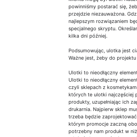
powinniśmy postarać się, że
przejdzie niezauważona. Gdz
najlepszym rozwiązaniem będ
specjalnego skryptu. Określ
kilka dni później.
Podsumowując, ulotka jest c
Ważne jest, żeby do projektu
Ulotki to nieodłączny elemen
Ulotki to nieodłączny eleme
czyli sklepach z kosmetykam
których te ulotki najczęście
produkty, uzupełniając ich zap
drukarnia. Najpierw sklep mus
trzeba będzie zaprojektować,
którym promocje zaczną obow
potrzebny nam produkt w niż